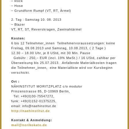
– Rock
– Hose
– Grundform Rumpf (VT, RT, Ärmel)
2. Tag : Samstag 10. 08. 2013
– Blazer
VT, RT, ST, Reverskragen, Zweinahtärmel
Kosten:
6 bis 12 Teilnehmer_innen Teilnehmervoraussetzungen: keine
Freitag, 09.08.2013 und Samstag, 10.08.2013, ( 2 Tage )
12.30 – 18.00 Uhr, je 8 UStd, mit 30 Min. Pause
Gebühr : 250,– EUR (incl. 19% MwSt.) / 16 UStd, zahlbar per
Überweisung bis 25.07.2013. Anfallende Materialkosten tragen
die Teilnehmer_innen, eine Materialliste wird vor Kursbeginn
verschickt.
Ort :
NÄHINSTITUT MORITZPLATZ c/o modulor
Prinzenstrasse 85, D-10969 Berlin,
Tel: +49(0)30-75547272,
funk: +49(0)152-01375225,
email: info@naehinstitut.de
http://naehinstitut.de
Kontakt & Anmeldung:
mail@norikokato.de